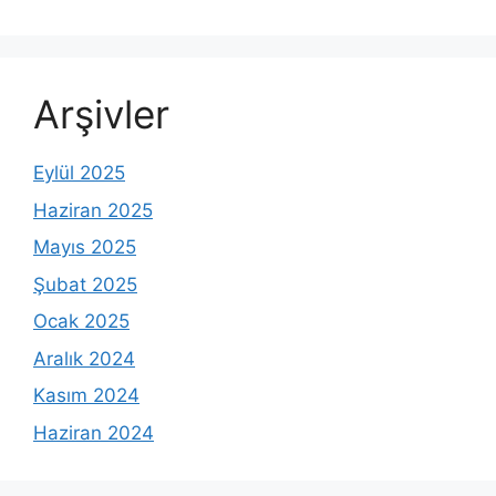
Arşivler
Eylül 2025
Haziran 2025
Mayıs 2025
Şubat 2025
Ocak 2025
Aralık 2024
Kasım 2024
Haziran 2024