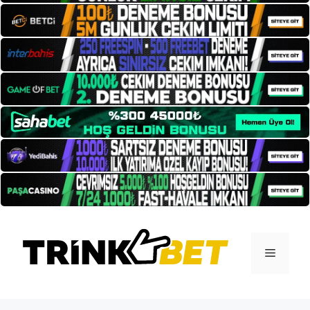
İçeriğe
atla
Menü