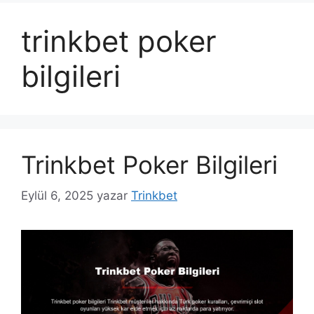
trinkbet poker
bilgileri
Trinkbet Poker Bilgileri
Eylül 6, 2025
yazar
Trinkbet