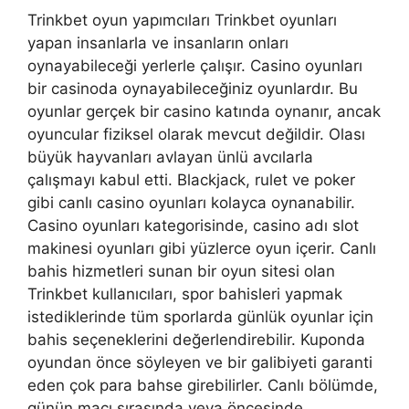
Trinkbet oyun yapımcıları Trinkbet oyunları
yapan insanlarla ve insanların onları
oynayabileceği yerlerle çalışır. Casino oyunları
bir casinoda oynayabileceğiniz oyunlardır. Bu
oyunlar gerçek bir casino katında oynanır, ancak
oyuncular fiziksel olarak mevcut değildir. Olası
büyük hayvanları avlayan ünlü avcılarla
çalışmayı kabul etti. Blackjack, rulet ve poker
gibi canlı casino oyunları kolayca oynanabilir.
Casino oyunları kategorisinde, casino adı slot
makinesi oyunları gibi yüzlerce oyun içerir. Canlı
bahis hizmetleri sunan bir oyun sitesi olan
Trinkbet kullanıcıları, spor bahisleri yapmak
istediklerinde tüm sporlarda günlük oyunlar için
bahis seçeneklerini değerlendirebilir. Kuponda
oyundan önce söyleyen ve bir galibiyeti garanti
eden çok para bahse girebilirler. Canlı bölümde,
günün maçı sırasında veya öncesinde