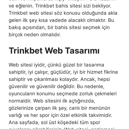
ve eğlenin. Trinkbet bahis sitesi sizi bekliyor.
Trinkbet web sitesi söz konusu olduğunda akla
gelen ilk şey kısa vadede alacaklı olmaktır. Bu
bakış açısından, bir bahis sitesi seçmek için
birçok neden olmalıdır.
Trinkbet Web Tasarımı
Web sitesi iyidir, çünkü güzel bir tasarıma
sahiptir, iyi çalışır, güçlüdür, iyi bir hizmet fikrine
sahiptir ve çıkarılması kolaydır. Ancak, hepsi
güvenilir ve güvenilir değildir. Bu nedenle,
oyuncuların konumu seçmede zorluk çekmeleri
normaldir. Web sitesini ilk açtığınızda,
gözlerinize çarpan ilk şey, canlı bir menünün
varlığı ve her spor için özel etkinlik takvimidir.
Ana sayfada, sol üst köşedeki tüm spor