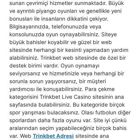
sunan çevrimiçi hizmetler sunmaktadır. Büyük
ve ayrıntılı piyango oyunları ve genellikle yeni
bonusları ile insanların dikkatini çekiyor.
Bilgisayarınızda, telefonunuzda veya
konsolunuzda oyun oynayabilirsiniz. Siteye
büyük bahisler koyabilir ve güzel bir web
sitesinde herhangi bir kesinti yapmadan yardım
alabilirsiniz. Trinkbet web sitesinde de özel bir
destek birimi vardır. Oyun oynamayı
seviyorsanız ve hizmetinizle veya herhangi bir
sorunla sorun yaşıyorsanız, bir müşteri
yardımcısı ile konuşabilirsiniz. Para çekme
kategorisini Trinkbet Live Casino sitesinin ana
sayfasında bulabilirsiniz. Bu kategoride birçok
spor yarışması bulacaksınız. Olası futbolun diğer
sporlardan daha fazla oyunu var. Site iyi çünkü
aralarından seçim yapabileceğiniz birçok bahis
var. Web
Trinkbet Adresi
sitesinde ana