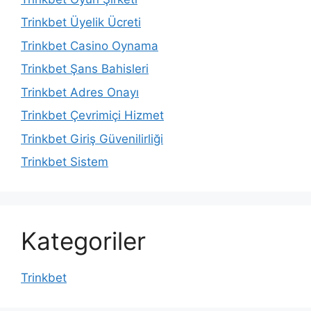
Trinkbet Üyelik Ücreti
Trinkbet Casino Oynama
Trinkbet Şans Bahisleri
Trinkbet Adres Onayı
Trinkbet Çevrimiçi Hizmet
Trinkbet Giriş Güvenilirliği
Trinkbet Sistem
Kategoriler
Trinkbet