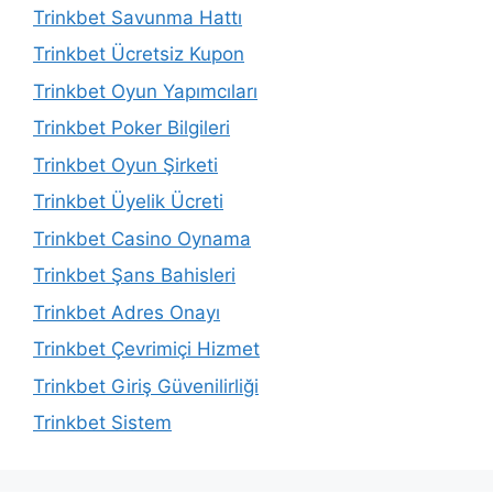
Trinkbet Savunma Hattı
Trinkbet Ücretsiz Kupon
Trinkbet Oyun Yapımcıları
Trinkbet Poker Bilgileri
Trinkbet Oyun Şirketi
Trinkbet Üyelik Ücreti
Trinkbet Casino Oynama
Trinkbet Şans Bahisleri
Trinkbet Adres Onayı
Trinkbet Çevrimiçi Hizmet
Trinkbet Giriş Güvenilirliği
Trinkbet Sistem