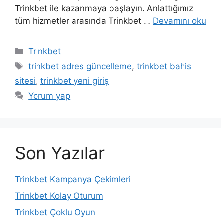
Trinkbet ile kazanmaya başlayın. Anlattığımız
tüm hizmetler arasında Trinkbet …
Devamını oku
Kategoriler
Trinkbet
Etiketler
trinkbet adres güncelleme
,
trinkbet bahis
sitesi
,
trinkbet yeni giriş
Yorum yap
Son Yazılar
Trinkbet Kampanya Çekimleri
Trinkbet Kolay Oturum
Trinkbet Çoklu Oyun