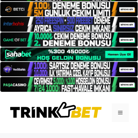
İçeriğe
atla
Menü