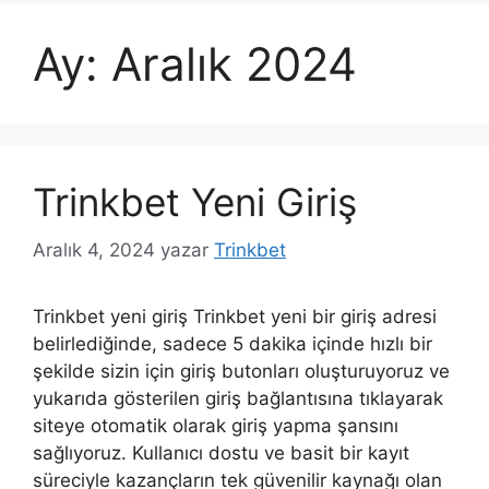
Ay:
Aralık 2024
Trinkbet Yeni Giriş
Aralık 4, 2024
yazar
Trinkbet
Trinkbet yeni giriş Trinkbet yeni bir giriş adresi
belirlediğinde, sadece 5 dakika içinde hızlı bir
şekilde sizin için giriş butonları oluşturuyoruz ve
yukarıda gösterilen giriş bağlantısına tıklayarak
siteye otomatik olarak giriş yapma şansını
sağlıyoruz. Kullanıcı dostu ve basit bir kayıt
süreciyle kazançların tek güvenilir kaynağı olan