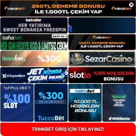
×
TRINKBET GİRİŞ İÇİN TIKLAYINIZ!