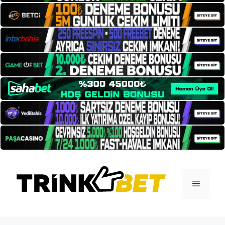
İçeriğe
atla
Menü