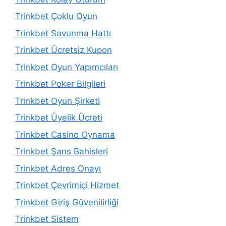
Trinkbet Çoklu Oyun
Trinkbet Savunma Hattı
Trinkbet Ücretsiz Kupon
Trinkbet Oyun Yapımcıları
Trinkbet Poker Bilgileri
Trinkbet Oyun Şirketi
Trinkbet Üyelik Ücreti
Trinkbet Casino Oynama
Trinkbet Şans Bahisleri
Trinkbet Adres Onayı
Trinkbet Çevrimiçi Hizmet
Trinkbet Giriş Güvenilirliği
Trinkbet Sistem