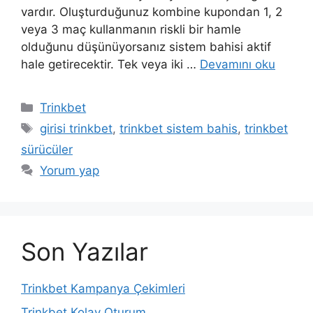
vardır. Oluşturduğunuz kombine kupondan 1, 2
veya 3 maç kullanmanın riskli bir hamle
olduğunu düşünüyorsanız sistem bahisi aktif
hale getirecektir. Tek veya iki …
Devamını oku
Kategoriler
Trinkbet
Etiketler
girisi trinkbet
,
trinkbet sistem bahis
,
trinkbet
sürücüler
Yorum yap
Son Yazılar
Trinkbet Kampanya Çekimleri
Trinkbet Kolay Oturum