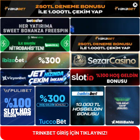
×
TRINKBET GİRİŞ İÇİN TIKLAYINIZ!