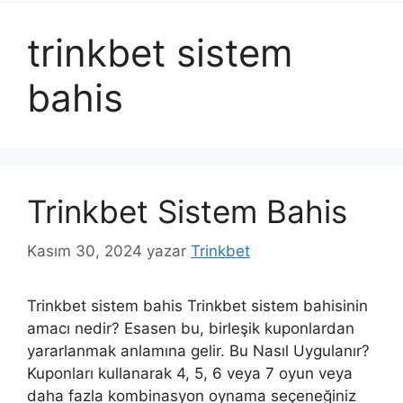
trinkbet sistem
bahis
Trinkbet Sistem Bahis
Kasım 30, 2024
yazar
Trinkbet
Trinkbet sistem bahis Trinkbet sistem bahisinin
amacı nedir? Esasen bu, birleşik kuponlardan
yararlanmak anlamına gelir. Bu Nasıl Uygulanır?
Kuponları kullanarak 4, 5, 6 veya 7 oyun veya
daha fazla kombinasyon oynama seçeneğiniz